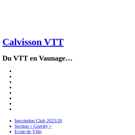
Calvisson VTT
Du VTT en Vaunage…
Inscription
Club
Section
2025/26
« Gravity »
Ecole
de
Championnat
Vélo
4X
Randuro
2026
2026
Nous
Contacter
Les
tenues
Partenaires
Menu
Widgets
Recherche
Aller
Inscription Club 2025/26
au
Section « Gravity »
contenu
Ecole de Vélo