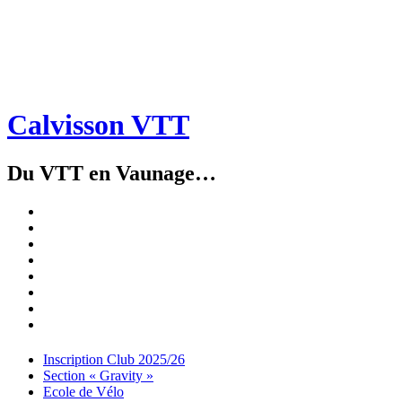
Calvisson VTT
Du VTT en Vaunage…
Inscription
Club
Section
2025/26
« Gravity »
Ecole
de
Championnat
Vélo
4X
Randuro
2026
2026
Nous
Contacter
Les
tenues
Partenaires
Menu
Widgets
Recherche
Aller
Inscription Club 2025/26
au
Section « Gravity »
contenu
Ecole de Vélo