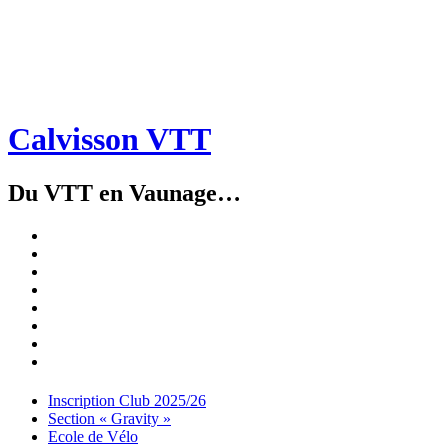
Calvisson VTT
Du VTT en Vaunage…
Inscription
Club
Section
2025/26
« Gravity »
Ecole
de
Championnat
Vélo
4X
Randuro
2026
2026
Nous
Contacter
Les
tenues
Partenaires
Menu
Widgets
Recherche
Aller
Inscription Club 2025/26
au
Section « Gravity »
contenu
Ecole de Vélo