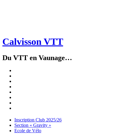
Calvisson VTT
Du VTT en Vaunage…
Inscription
Club
Section
2025/26
« Gravity »
Ecole
de
Championnat
Vélo
4X
Randuro
2026
2026
Nous
Contacter
Les
tenues
Partenaires
Menu
Widgets
Recherche
Aller
Inscription Club 2025/26
au
Section « Gravity »
contenu
Ecole de Vélo