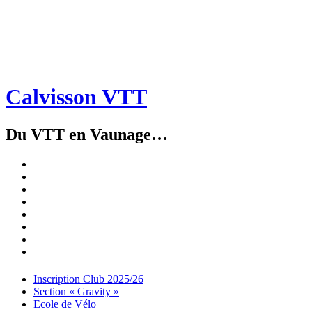
Calvisson VTT
Du VTT en Vaunage…
Inscription
Club
Section
2025/26
« Gravity »
Ecole
de
Championnat
Vélo
4X
Randuro
2026
2026
Nous
Contacter
Les
tenues
Partenaires
Menu
Widgets
Recherche
Aller
Inscription Club 2025/26
au
Section « Gravity »
contenu
Ecole de Vélo