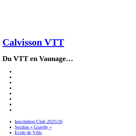
Calvisson VTT
Du VTT en Vaunage…
Inscription
Club
Section
2025/26
« Gravity »
Ecole
de
Championnat
Vélo
4X
Randuro
2026
2026
Nous
Contacter
Les
tenues
Partenaires
Menu
Widgets
Recherche
Aller
Inscription Club 2025/26
au
Section « Gravity »
contenu
Ecole de Vélo