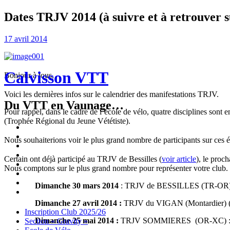
Dates TRJV 2014 (à suivre et à retrouver s
17 avril 2014
Calvisson VTT
Bonjour à tous,
Voici les dernières infos sur le calendrier des manifestations TRJV.
Du VTT en Vaunage…
Pour rappel, dans le cadre de l’école de vélo, quatre disciplines sont 
(Trophée Régional du Jeune Vététiste).
Inscription
Club
Section
Nous souhaiterions voir le plus grand nombre de participants sur ces é
2025/26
« Gravity »
Ecole
de
Championnat
Certain ont déjà participé au TRJV de Bessilles (
voir article
), le proc
Vélo
4X
Randuro
Nous comptons sur le plus grand nombre pour représenter votre club.
2026
2026
Nous
Contacter
Les
Dimanche 30 mars 2014
: TRJV de BESSILLES (TR-OR)
tenues
Partenaires
Dimanche 27 avril 2014 :
TRJV du VIGAN (Montardier)
Menu
Widgets
Recherche
Aller
Inscription Club 2025/26
Dimanche 25 mai 2014 :
TRJV SOMMIERES (OR-XC) 
au
Section « Gravity »
contenu