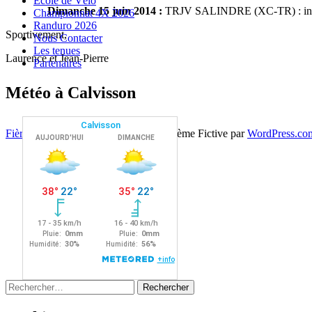
Ecole de Vélo
Dimanche 15 juin 2014 :
TRJV SALINDRE (XC-TR) : inf
Championnat 4X 2026
Randuro 2026
Sportivement,
Nous Contacter
Les tenues
Laurence et Jean-Pierre
Partenaires
Météo à Calvisson
Navigation
←
→
Fièrement propulsé par WordPress
|
Thème Fictive par
WordPress.co
des
articles
Rechercher :