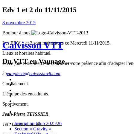
Edv 1 et 2 du 11/11/2015
8 novembre 2015
Bonjour à tous,
Calvisson VTT
Les EDV 1 et 2 sont maintenues ce Mercredi 11/11/2015.
Lieux et horaires habituel.
Du VTT en Vaunage…
En ce jour férié, merci de confirmer votre présence afin d’adapter l’e
à
jeanpierre@calvissonvtt.com
Inscription
Club
Section
Cordialement.
2025/26
« Gravity »
Ecole
de
Championnat
L’équipe des encadrants.
Vélo
4X
Randuro
2026
2026
Nous
Sportivement,
Contacter
Les
tenues
Partenaires
Jean-Pierre TEISSIER
Menu
Widgets
Recherche
Aller
Inscription Club 2025/26
Tel :
06.11.55.50.86
au
Section « Gravity »
contenu