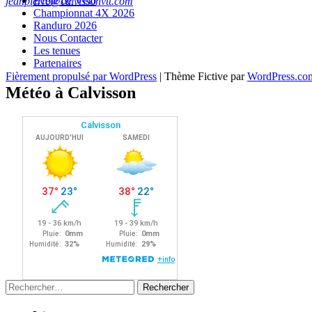
Ecole de Vélo
jeanpierre@calvissonvtt.com
Championnat 4X 2026
Randuro 2026
Nous Contacter
Les tenues
Partenaires
Navigation
←
→
Fièrement propulsé par WordPress
|
Thème Fictive par
WordPress.co
Météo à Calvisson
des
articles
Rechercher :