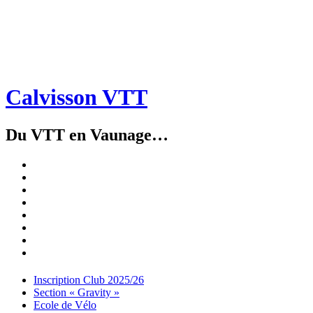
Calvisson VTT
Du VTT en Vaunage…
Inscription
Club
Section
2025/26
« Gravity »
Ecole
de
Championnat
Vélo
4X
Randuro
2026
2026
Nous
Contacter
Les
tenues
Partenaires
Menu
Widgets
Recherche
Aller
Inscription Club 2025/26
au
Section « Gravity »
contenu
Ecole de Vélo