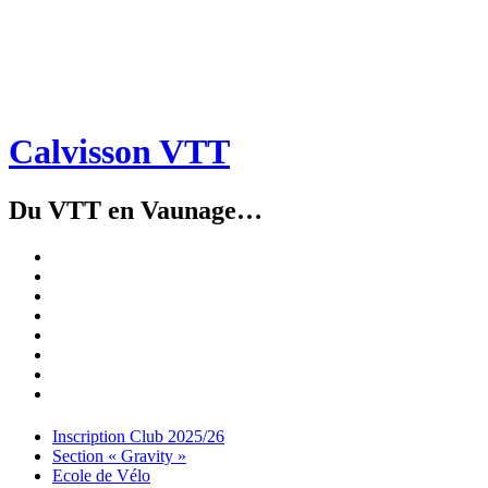
Calvisson VTT
Du VTT en Vaunage…
Inscription
Club
Section
2025/26
« Gravity »
Ecole
de
Championnat
Vélo
4X
Randuro
2026
2026
Nous
Contacter
Les
tenues
Partenaires
Menu
Widgets
Recherche
Aller
Inscription Club 2025/26
au
Section « Gravity »
contenu
Ecole de Vélo