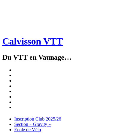
Calvisson VTT
Du VTT en Vaunage…
Inscription
Club
Section
2025/26
« Gravity »
Ecole
de
Championnat
Vélo
4X
Randuro
2026
2026
Nous
Contacter
Les
tenues
Partenaires
Menu
Widgets
Recherche
Aller
Inscription Club 2025/26
au
Section « Gravity »
contenu
Ecole de Vélo