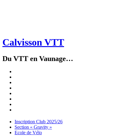
Calvisson VTT
Du VTT en Vaunage…
Inscription
Club
Section
2025/26
« Gravity »
Ecole
de
Championnat
Vélo
4X
Randuro
2026
2026
Nous
Contacter
Les
tenues
Partenaires
Menu
Widgets
Recherche
Aller
Inscription Club 2025/26
au
Section « Gravity »
contenu
Ecole de Vélo