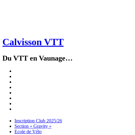
Calvisson VTT
Du VTT en Vaunage…
Inscription
Club
Section
2025/26
« Gravity »
Ecole
de
Championnat
Vélo
4X
Randuro
2026
2026
Nous
Contacter
Les
tenues
Partenaires
Menu
Widgets
Recherche
Aller
Inscription Club 2025/26
au
Section « Gravity »
contenu
Ecole de Vélo