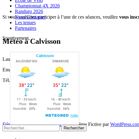
Ecole de Vélo
Championnat 4X 2026
Randuro 2026
Si vous souhaitez participer à l’une de ces séances, veuillez
vous insc
Nous Contacter
Les tenues
Partenaires
Sportivement,
Météo à Calvisson
Laurence LEQUERTIER
Email : laurence@calvissonvtt.com
Tél. 06 86 00 83 64
Navigation
←
→
Fièrement propulsé par WordPress
|
Thème Fictive par
WordPress.co
Rechercher :
des