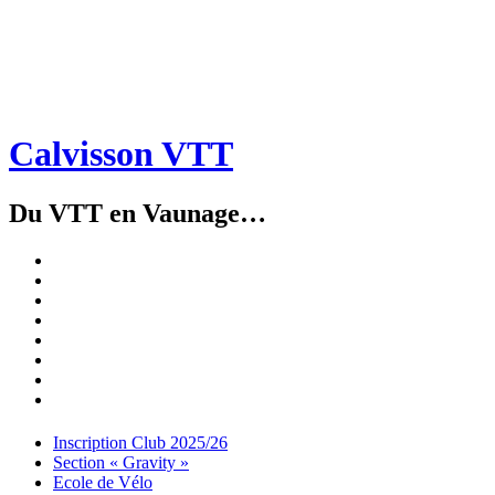
Calvisson VTT
Du VTT en Vaunage…
Inscription
Club
Section
2025/26
« Gravity »
Ecole
de
Championnat
Vélo
4X
Randuro
2026
2026
Nous
Contacter
Les
tenues
Partenaires
Menu
Widgets
Recherche
Aller
Inscription Club 2025/26
au
Section « Gravity »
contenu
Ecole de Vélo