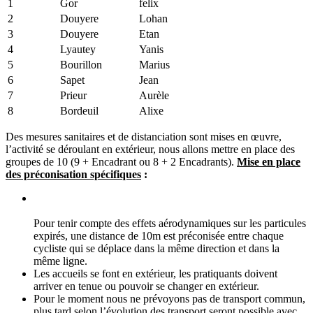
1
Gor
felix
2
Douyere
Lohan
3
Douyere
Etan
4
Lyautey
Yanis
5
Bourillon
Marius
6
Sapet
Jean
7
Prieur
Aurèle
8
Bordeuil
Alixe
Des mesures sanitaires et de distanciation sont mises en œuvre,
l’activité se déroulant en extérieur, nous allons mettre en place des
groupes de 10 (9 + Encadrant ou 8 + 2 Encadrants).
Mise en place
des préconisation spécifiques
:
Pour tenir compte des effets aérodynamiques sur les particules
expirés, une distance de 10m est préconisée entre chaque
cycliste qui se déplace dans la même direction et dans la
même ligne.
Les accueils se font en extérieur, les pratiquants doivent
arriver en tenue ou pouvoir se changer en extérieur.
Pour le moment nous ne prévoyons pas de transport commun,
plus tard selon l’évolution des transport seront possible avec