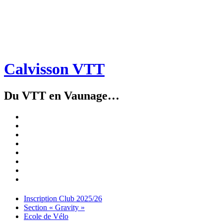
Calvisson VTT
Du VTT en Vaunage…
Inscription
Club
Section
2025/26
« Gravity »
Ecole
de
Championnat
Vélo
4X
Randuro
2026
2026
Nous
Contacter
Les
tenues
Partenaires
Menu
Widgets
Recherche
Aller
Inscription Club 2025/26
au
Section « Gravity »
contenu
Ecole de Vélo