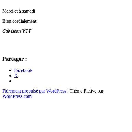
Merci et à samedi
Bien cordialement,
Calvisson VTT
Partager :
Facebook
X
Navigation
←
→
Fièrement propulsé par WordPress
|
Thème Fictive par
WordPress.com
.
des
articles