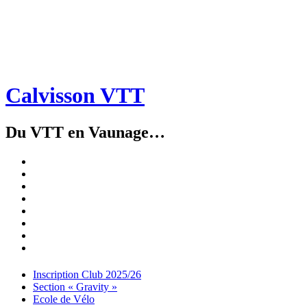
Calvisson VTT
Du VTT en Vaunage…
Inscription
Club
Section
2025/26
« Gravity »
Ecole
de
Championnat
Vélo
4X
Randuro
2026
2026
Nous
Contacter
Les
tenues
Partenaires
Menu
Widgets
Recherche
Aller
Inscription Club 2025/26
au
Section « Gravity »
contenu
Ecole de Vélo