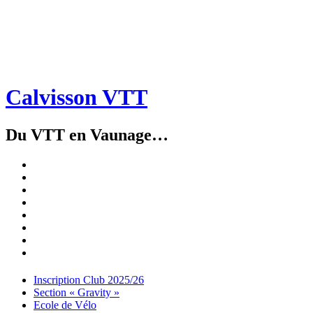
Calvisson VTT
Du VTT en Vaunage…
Inscription
Club
Section
2025/26
« Gravity »
Ecole
de
Championnat
Vélo
4X
Randuro
2026
2026
Nous
Contacter
Les
tenues
Partenaires
Menu
Widgets
Recherche
Aller
Inscription Club 2025/26
au
Section « Gravity »
contenu
Ecole de Vélo