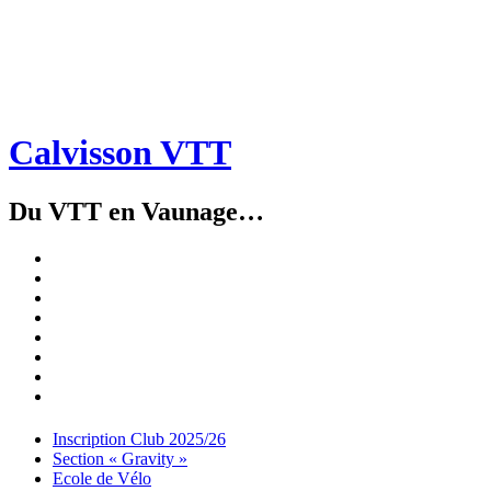
Calvisson VTT
Du VTT en Vaunage…
Inscription
Club
Section
2025/26
« Gravity »
Ecole
de
Championnat
Vélo
4X
Randuro
2026
2026
Nous
Contacter
Les
tenues
Partenaires
Menu
Widgets
Recherche
Aller
Inscription Club 2025/26
au
Section « Gravity »
contenu
Ecole de Vélo