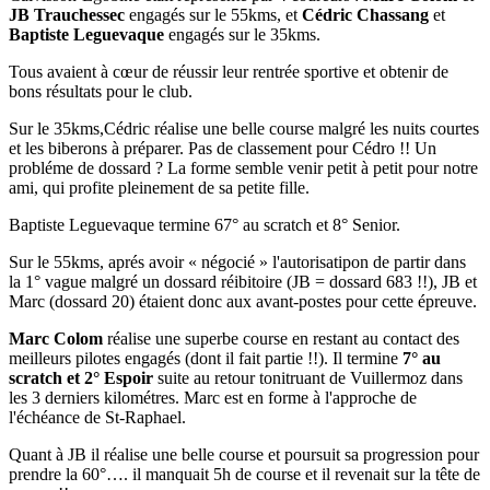
JB Trauchessec
engagés sur le 55kms, et
Cédric Chassang
et
Baptiste Leguevaque
engagés sur le 35kms.
Tous avaient à cœur de réussir leur rentrée sportive et obtenir de
bons résultats pour le club.
Sur le 35kms,Cédric réalise une belle course malgré les nuits courtes
et les biberons à préparer. Pas de classement pour Cédro !! Un
probléme de dossard ? La forme semble venir petit à petit pour notre
ami, qui profite pleinement de sa petite fille.
Baptiste Leguevaque termine 67° au scratch et 8° Senior.
Sur le 55kms, aprés avoir « négocié » l'autorisatipon de partir dans
la 1° vague malgré un dossard réibitoire (JB = dossard 683 !!), JB et
Marc (dossard 20) étaient donc aux avant-postes pour cette épreuve.
Marc Colom
réalise une superbe course en restant au contact des
meilleurs pilotes engagés (dont il fait partie !!). Il termine
7° au
scratch et 2° Espoir
suite au retour tonitruant de Vuillermoz dans
les 3 derniers kilométres. Marc est en forme à l'approche de
l'échéance de St-Raphael.
Quant à JB il réalise une belle course et poursuit sa progression pour
prendre la 60°…. il manquait 5h de course et il revenait sur la tête de