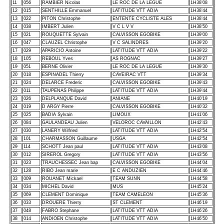
11
056
RAMBIER Nicolas
LE ROC DE LA LEGUE
1H38’08
12
015
SENTHILLE Emmanuel
LATITUDE VTT ADIA
1H38’44
13
022
PITON Christophe
ENTENTE CYCLISTE ALES
1H38’44
14
038
IMBERT Julien
V C L V V
1H38’50
15
021
ROUQUETTE Sylvain
CALVISSON EGOBIKE
1H39’00
16
047
CLAUZEL Christophe
V C SALINDRES
1H39’20
17
029
APARICIO Antoine
LATITUDE VTT ADIA
1H39’22
18
105
REBOUL Yves
AS ROGNAC
1H39’27
19
051
BERNE Olivier
LE ROC DE LA LEGUE
1H39’30
20
018
ESPINADEL Thierry
CAVEIRAC VTT
1H39’34
21
024
DELARCE Frederic
CALVISSON EGOBIKE
1H39’43
22
011
TAUPENAS Philippe
LATITUDE VTT ADIA
1H39’44
23
026
DELPLANQUE David
ANIANE
1H40’19
24
019
D ARGY Pierre
CALVISSON EGOBIKE
1H40’32
25
025
BADIA Sylvain
LIMOUX
1H41’06
26
084
GAULANDEAU Julien
VELOROC CAVAILLON
1H42’43
27
030
LANERY Wilfried
LATITUDE VTT ADIA
1H42’54
28
101
CHARMASSON Guillaume
USGA
1H42’54
29
114
SCHOTT Jean paul
LATITUDE VTT ADIA
1H43’08
30
012
SIREROL Gregory
LATITUDE VTT ADIA
1H43’56
31
023
TRAUCHESSEC Jean bap
CALVISSON EGOBIKE
1H44’04
32
128
RIBO Jean marie
E C ANDUZIEN
1H44’46
33
009
ROUANET Mickael
TEAM SUNN
1H44’58
34
034
MICHEL David
MUS
1H45’24
35
069
CLEMENT Dominique
TEAM CAMELEON
1H45’36
36
033
DROUERE Thierry
ST CLEMENT
1H46’19
37
048
FABRO Stephane
LATITUDE VTT ADIA
1H46’26
38
014
ANDIOEN Christophe
LATITUDE VTT ADIA
1H46’50