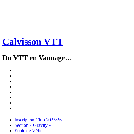
Calvisson VTT
Du VTT en Vaunage…
Inscription
Club
Section
2025/26
« Gravity »
Ecole
de
Championnat
Vélo
4X
Randuro
2026
2026
Nous
Contacter
Les
tenues
Partenaires
Menu
Widgets
Recherche
Aller
Inscription Club 2025/26
au
Section « Gravity »
contenu
Ecole de Vélo