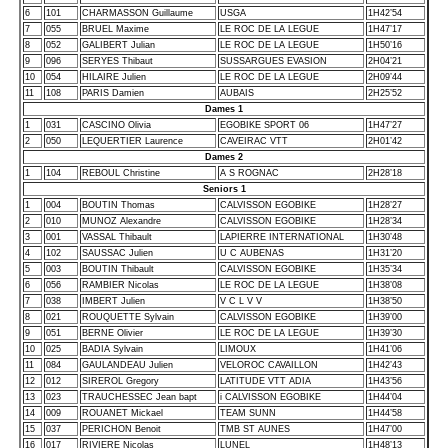
6
101
CHARMASSON Guillaume
USGA
1H42’54
7
055
BRUEL Maxime
LE ROC DE LA LEGUE
1H47’17
8
052
GALIBERT Julian
LE ROC DE LA LEGUE
1H50’16
9
096
SERYES Thibaut
SUSSARGUES EVASION
2H04’21
10
054
HILAIRE Julien
LE ROC DE LA LEGUE
2H09’44
11
108
PARIS Damien
AUBAIS
2H25’52
Dames 1
1
031
CASCINO Olivia
EGOBIKE SPORT 06
1H47’27
2
050
LEQUERTIER Laurence
CAVEIRAC VTT
2H01’42
Dames 2
1
104
REBOUL Christine
A S ROGNAC
2H28’18
Seniors 1
1
004
BOUTIN Thomas
CALVISSON EGOBIKE
1H28’27
2
010
MUNOZ Alexandre
CALVISSON EGOBIKE
1H28’34
3
001
VASSAL Thibault
LAPIERRE INTERNATIONAL
1H30’48
4
102
SAUSSAC Julien
U C AUBENAS
1H31’20
5
003
BOUTIN Thibault
CALVISSON EGOBIKE
1H35’34
6
056
RAMBIER Nicolas
LE ROC DE LA LEGUE
1H38’08
7
038
IMBERT Julien
V C L V V
1H38’50
8
021
ROUQUETTE Sylvain
CALVISSON EGOBIKE
1H39’00
9
051
BERNE Olivier
LE ROC DE LA LEGUE
1H39’30
10
025
BADIA Sylvain
LIMOUX
1H41’06
11
084
GAULANDEAU Julien
VELOROC CAVAILLON
1H42’43
12
012
SIREROL Gregory
LATITUDE VTT ADIA
1H43’56
13
023
TRAUCHESSEC Jean bapt
i CALVISSON EGOBIKE
1H44’04
14
009
ROUANET Mickael
TEAM SUNN
1H44’58
15
037
PERICHON Benoit
TMB ST AUNES
1H47’00
16
017
RIVIERE Nicolas
LUNEL
1H48’13