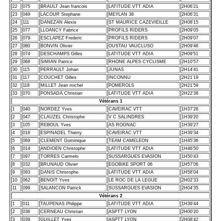
22
075
BRAULT Jean francois
LATITUDE VTT ADIA
2H06’21
23
049
LACOUR Stephane
MEYLAN 38
2H06’31
24
111
DANEZAN Alexis
ST MAURICE CAZEVIEILLE
2H08’15
25
077
LLOANCY Fabrice
PROFILS RIDERS
2H09’05
26
079
ESCLAPEZ Frederic
PROFILS RIDERS
2H09’07
27
080
BONVIN Olivier
OUSTAU VAUCLUSO
2H09’46
28
074
DESCHAMPS Gilles
LATITUDE VTT ADIA
2H09’51
29
068
SIMIAN Patrice
RHONE ALPES CYCLISME
2H10’57
30
115
PERRAULT Johan
JUNAS
2H14’41
31
117
COUCHET Gilles
INCONNU
2H21’19
32
118
MILLET Jean michel
POMEROLS
2H21’59
33
070
PONSADA Christian
LATITUDE VTT ADIA
2H22’38
Vétérans 1
1
040
NORDEZ Yves
CAVEIRAC VTT
1H37’26
2
047
CLAUZEL Christophe
V C SALINDRES
1H39’20
3
105
REBOUL Yves
AS ROGNAC
1H39’27
4
018
ESPINADEL Thierry
CAVEIRAC VTT
1H39’34
5
069
CLEMENT Dominique
TEAM CAMELEON
1H45’36
6
014
ANDIOEN Christophe
LATITUDE VTT ADIA
1H46’50
7
097
TORRES Carmelo
SUSSARGUES EVASION
1H50’43
8
032
BRUNAUD Olivier
EGOBIKE SPORT 06
1H57’06
9
093
DANIS Christophe
LATITUDE VTT ADIA
1H58’04
10
062
BENOIT Yves
LE ROC DE LA LEGUE
2H02’33
11
099
SALANCON Patrick
SUSSARGUES EVASION
2H04’35
Vétérans 2
1
011
TAUPENAS Philippe
LATITUDE VTT ADIA
1H39’44
2
036
CERNEAU Christian
ASPTT LYON
2H00’20
3
039
GUILLET Yves
ASPTT LYON
2H08’42