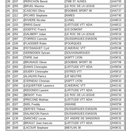
39
037
PERICHON Benoit
TMB ST AUNES
1H47’00
40
055
BRUEL Maxime
LE ROC DE LA LEGUE
1H47’17
41
031
CASCINO Olivia
EGOBIKE SPORT 06
1H47’27
42
112
PICARD Stephane
NIMES
1H47’40
43
017
RIVIERE Nicolas
LUNEL
1H48’13
44
103
PARIS David
LATITUDE VTT ADIA
1H49’12
45
091
GOEFFIC Franck
US DOMONT
1H49’22
46
052
GALIBERT Julian
LE ROC DE LA LEGUE
1H50’16
47
097
TORRES Carmelo
SUSSARGUES EVASION
1H50’43
48
100
FLAISSIER Robin
FOURQUES
1H51’26
49
094
FEYSSAGUET Cyril
CAVEIRAC VTT
1H55’46
50
035
VERMOGEN Sylvain
SOUVIGNARGUES
1H56’19
51
045
TAPIE Joel
ASPTT LYON
1H56’31
52
032
BRUNAUD Olivier
EGOBIKE SPORT 06
1H57’06
53
093
DANIS Christophe
LATITUDE VTT ADIA
1H58’04
54
089
GUERY Christophe
ISTRES VTT
1H59’10
55
107
ALJALVIN Patrice
LR NEUTRE
1H59’17
56
036
CERNEAU Christian
ASPTT LYON
2H00’20
57
050
LEQUERTIER Laurence
CAVEIRAC VTT
2H01’42
58
028
REDONDO Laurent
LATITUDE VTT ADIA
2H01’46
59
062
BENOIT Yves
LE ROC DE LA LEGUE
2H02’33
60
085
PRECONE Mathias
LATITUDE VTT ADIA
2H03’19
61
027
NIEL Freddy
ANIANE
2H03’58
62
096
SERYES Thibaut
SUSSARGUES EVASION
2H04’21
63
099
SALANCON Patrick
SUSSARGUES EVASION
2H04’35
64
130
SANCHEZ Lucas
ST ANDRE DE SANGONIS
2H05’32
65
075
BRAULT Jean francois
LATITUDE VTT ADIA
2H06’21
66
049
LACOUR Stephane
MEYLAN 38
2H06’31