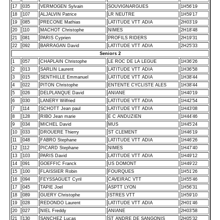
17
035
VERMOGEN Sylvain
SOUVIGNARGUES
1H56’19
18
107
ALJALVIN Patrice
LR NEUTRE
1H59’17
19
085
PRECONE Mathias
LATITUDE VTT ADIA
2H03’19
20
110
MACHOT Christophe
NIMES
2H18’48
21
081
PARIS Cyprien
PROFILS RIDERS
2H19’31
22
092
BARRAGAN David
LATITUDE VTT ADIA
2H25’33
Seniors 2
1
057
CHAPLAIN Christophe
LE ROC DE LA LEGUE
1H36’26
2
013
SARLIN Laurent
LATITUDE VTT ADIA
1H36’58
3
015
SENTHILLE Emmanuel
LATITUDE VTT ADIA
1H38’44
4
022
PITON Christophe
ENTENTE CYCLISTE ALES
1H38’44
5
026
DELPLANQUE David
ANIANE
1H40’19
6
030
LANERY Wilfried
LATITUDE VTT ADIA
1H42’54
7
114
SCHOTT Jean paul
LATITUDE VTT ADIA
1H43’08
8
128
RIBO Jean marie
E C ANDUZIEN
1H44’46
9
034
MICHEL David
MUS
1H45’24
10
033
DROUERE Thierry
ST CLEMENT
1H46’19
11
048
FABRO Stephane
LATITUDE VTT ADIA
1H46’26
12
112
PICARD Stephane
NIMES
1H47’40
13
103
PARIS David
LATITUDE VTT ADIA
1H49’12
14
091
GOEFFIC Franck
US DOMONT
1H49’22
15
100
FLAISSIER Robin
FOURQUES
1H51’26
16
094
FEYSSAGUET Cyril
CAVEIRAC VTT
1H55’46
17
045
TAPIE Joel
ASPTT LYON
1H56’31
18
089
GUERY Christophe
ISTRES VTT
1H59’10
19
028
REDONDO Laurent
LATITUDE VTT ADIA
2H01’46
20
027
NIEL Freddy
ANIANE
2H03’58
21
130
SANCHEZ Lucas
ST ANDRE DE SANGONIS
2H05’32