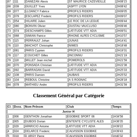
67
111
DANEZAN Alexis
ST MAURICE CAZEVIEILLE
2H08’15
68
039
GUILLET Yves
ASPTT LYON
2H08’42
69
077
LLOANCY Fabrice
PROFILS RIDERS
2H09’05
70
079
ESCLAPEZ Frederic
PROFILS RIDERS
2H09’07
71
054
HILAIRE Julien
LE ROC DE LA LEGUE
2H09’44
72
080
BONVIN Olivier
OUSTAU VAUCLUSO
2H09’46
73
074
DESCHAMPS Gilles
LATITUDE VTT ADIA
2H09’51
74
068
SIMIAN Patrice
RHONE ALPES CYCLISME
2H10’57
75
115
PERRAULT Johan
JUNAS
2H14’41
76
110
MACHOT Christophe
NIMES
2H18’48
77
081
PARIS Cyprien
PROFILS RIDERS
2H19’31
78
117
COUCHET Gilles
INCONNU
2H21’19
79
118
MILLET Jean michel
POMEROLS
2H21’59
80
070
PONSADA Christian
LATITUDE VTT ADIA
2H22’38
81
092
BARRAGAN David
LATITUDE VTT ADIA
2H25’33
82
108
PARIS Damien
AUBAIS
2H25’52
83
104
REBOUL Christine
A S ROGNAC
2H28’18
84
078
MATHIEU Andre
PROFILS RIDERS
2H31’59
Classement Général par Catégorie
Cl.
Doss.
Nom Prénom
Club
Temps
Junior H
1
006
GENTHON Jonathan
EGOBIKE SPORT 06
1H34’58
2
005
DUBOIS Dorian
ENTENTE CYCLISTE ALES
1H36’35
3
029
APARICIO Antoine
LATITUDE VTT ADIA
1H39’22
4
024
DELARCE Frederic
CALVISSON EGOBIKE
1H39’43
5
019
D ARGY Pierre
CALVISSON EGOBIKE
1H40’32