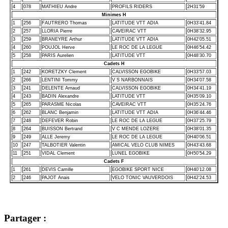
4
078
MATHIEU Andre
PROFILS RIDERS
2H31’59
Minimes H
1
256
FAUTRERO Thomas
LATITUDE VTT ADIA
0H33’41.84
2
257
LLORIA Pierre
CAVEIRAC VTT
0H38’32.95
3
259
BRANEYRE Arthur
LATITUDE VTT ADIA
0H42’05.51
4
260
POUJOL Herve
LE ROC DE LA LEGUE
0H46’54.42
5
258
PARIS Aurelien
LATITUDE VTT
0H48’30.70
Cadets H
1
242
KORETZKY Clement
CALVISSON EGOBIKE
0H33’57.03
2
266
LENTINI Tommy
V S NARBONNAIS
0H34’07.58
3
241
DELENTE Arnaud
CALVISSON EGOBIKE
0H34’41.19
4
243
BADIN Alexandre
LATITUDE VTT
0H35’09.10
5
265
PARASME Nicolas
CAVEIRAC VTT
0H35’24.76
6
262
BLANC Benjamin
LATITUDE VTT ADIA
0H36’44.46
7
248
DEFEVER Robin
LE ROC DE LA LEGUE
0H37’25.79
8
264
BUISSON Bertrand
V C MENDE LOZERE
0H38’01.35
9
249
ALLE Jeremy
LE ROC DE LA LEGUE
0H40’06.51
10
247
TALBOTIER Valentin
AMICAL VELO CLUB NIMES
0H43’43.68
11
251
VIDAL Clement
LUNEL EGOBIKE
0H50’54.29
Cadets F
1
261
DEVIS Camille
EGOBIKE SPORT NICE
0H40’12.08
2
246
PAJOT Anais
VELO TONIC VAUVERDOIS
0H42’24.53
Partager :