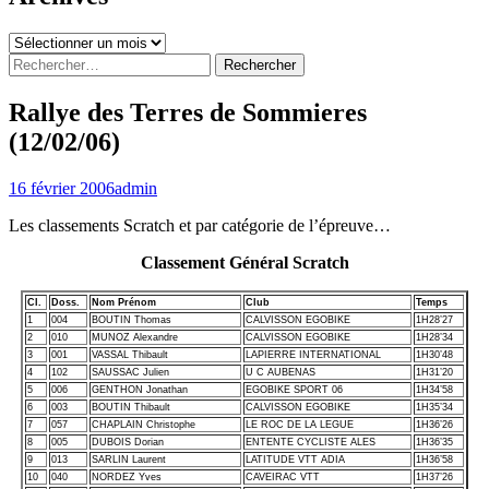
Archives
Rechercher :
Rallye des Terres de Sommieres
(12/02/06)
16 février 2006
admin
Les classements Scratch et par catégorie de l’épreuve…
Classement Général Scratch
Cl.
Doss.
Nom Prénom
Club
Temps
1
004
BOUTIN Thomas
CALVISSON EGOBIKE
1H28’27
2
010
MUNOZ Alexandre
CALVISSON EGOBIKE
1H28’34
3
001
VASSAL Thibault
LAPIERRE INTERNATIONAL
1H30’48
4
102
SAUSSAC Julien
U C AUBENAS
1H31’20
5
006
GENTHON Jonathan
EGOBIKE SPORT 06
1H34’58
6
003
BOUTIN Thibault
CALVISSON EGOBIKE
1H35’34
7
057
CHAPLAIN Christophe
LE ROC DE LA LEGUE
1H36’26
8
005
DUBOIS Dorian
ENTENTE CYCLISTE ALES
1H36’35
9
013
SARLIN Laurent
LATITUDE VTT ADIA
1H36’58
10
040
NORDEZ Yves
CAVEIRAC VTT
1H37’26