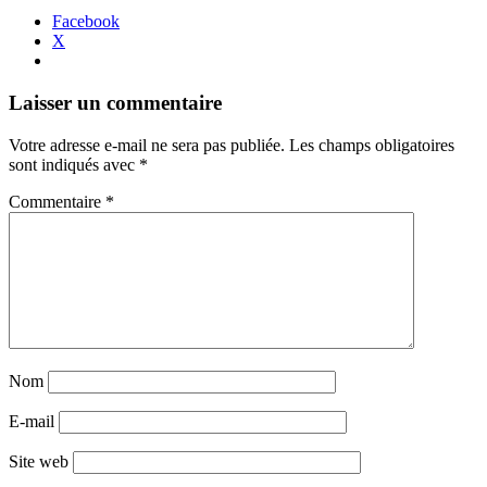
Facebook
X
Navigation
←
→
Laisser un commentaire
des
Votre adresse e-mail ne sera pas publiée.
Les champs obligatoires
articles
sont indiqués avec
*
Commentaire
*
Nom
E-mail
Site web