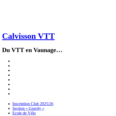
Calvisson VTT
Du VTT en Vaunage…
Inscription
Club
Section
2025/26
« Gravity »
Ecole
de
Championnat
Vélo
4X
Randuro
2026
2026
Nous
Contacter
Les
tenues
Partenaires
Menu
Widgets
Recherche
Aller
Inscription Club 2025/26
au
Section « Gravity »
contenu
Ecole de Vélo