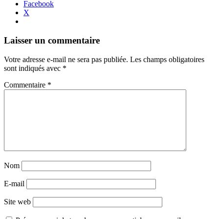
Facebook
X
Navigation
←
→
Laisser un commentaire
des
Votre adresse e-mail ne sera pas publiée.
Les champs obligatoires
articles
sont indiqués avec
*
Commentaire
*
Nom
E-mail
Site web