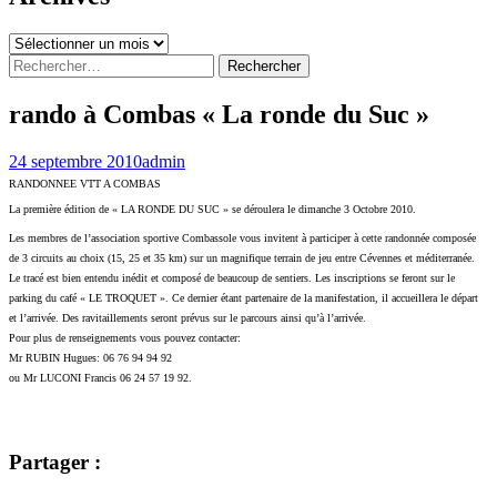
Archives
Rechercher :
rando à Combas « La ronde du Suc »
24 septembre 2010
admin
RANDONNEE VTT A COMBAS
La première édition de « LA RONDE DU SUC » se déroulera le dimanche 3 Octobre 2010.
Les membres de l’association sportive Combassole vous invitent à participer à cette randonnée composée
de 3 circuits au choix (15, 25 et 35 km) sur un magnifique terrain de jeu entre Cévennes et méditerranée.
Le tracé est bien entendu inédit et composé de beaucoup de sentiers. Les inscriptions se feront sur le
parking du café « LE TROQUET ». Ce dernier étant partenaire de la manifestation, il accueillera le départ
et l’arrivée. Des ravitaillements seront prévus sur le parcours ainsi qu’à l’arrivée.
Pour plus de renseignements vous pouvez contacter:
Mr RUBIN Hugues: 06 76 94 94 92
ou Mr LUCONI Francis 06 24 57 19 92.
Partager :