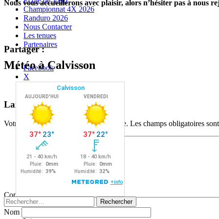
Ecole de Vélo
Nous vous accueillerons avec plaisir, alors n’hésiter pas à nous re
Championnat 4X 2026
Randuro 2026
Nous Contacter
Les tenues
Partenaires
Partager :
Météo à Calvisson
Facebook
X
Navigation
←
→
Laisser un commentaire
des
Votre adresse e-mail ne sera pas publiée.
Les champs obligatoires son
articles
Commentaire
*
Rechercher :
Nom