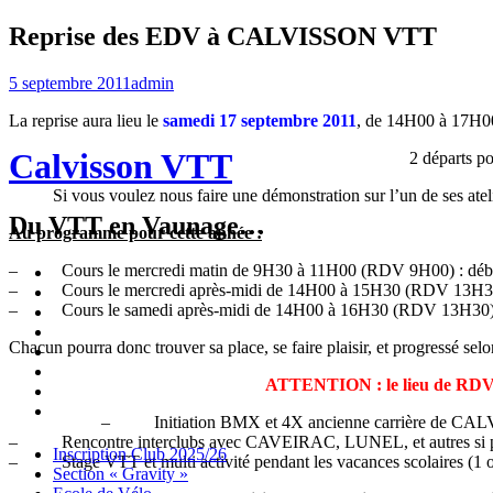
Reprise des EDV à CALVISSON VTT
5 septembre 2011
admin
La reprise aura lieu le
samedi 17 septembre 2011
, de 14H00 à 17H00
Calvisson VTT
2 départs po
Si vous voulez nous faire une démonstration sur l’un de ses atelie
Du VTT en Vaunage…
Au programme pour cette année :
– Cours le mercredi matin de 9H30 à 11H00 (RDV 9H00) : début
Inscription
– Cours le mercredi après-midi de 14H00 à 15H30 (RDV 13H30)
Club
Section
– Cours le samedi après-midi de 14H00 à 16H30 (RDV 13H30) : 
2025/26
« Gravity »
Ecole
de
Championnat
Chacun pourra donc trouver sa place, se faire plaisir, et progressé sel
Vélo
4X
Randuro
2026
2026
Nous
ATTENTION : le lieu de RDV c
Contacter
Les
tenues
Partenaires
– Initiation BMX et 4X ancienne carrière de CAL
– Rencontre interclubs avec CAVEIRAC, LUNEL, et autres si p
Menu
Widgets
Recherche
Aller
Inscription Club 2025/26
– Stage VTT et multi activité pendant les vacances scolaires (1 ou
au
Section « Gravity »
contenu