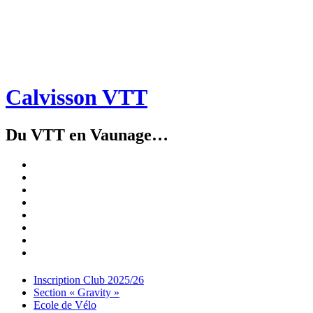
Calvisson VTT
Du VTT en Vaunage…
Inscription
Club
Section
2025/26
« Gravity »
Ecole
de
Championnat
Vélo
4X
Randuro
2026
2026
Nous
Contacter
Les
tenues
Partenaires
Menu
Widgets
Recherche
Aller
Inscription Club 2025/26
au
Section « Gravity »
contenu
Ecole de Vélo