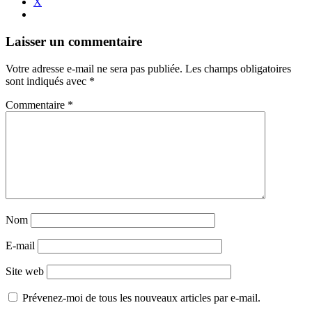
X
Navigation
←
→
Laisser un commentaire
des
Votre adresse e-mail ne sera pas publiée.
Les champs obligatoires
articles
sont indiqués avec
*
Commentaire
*
Nom
E-mail
Site web
Prévenez-moi de tous les nouveaux articles par e-mail.