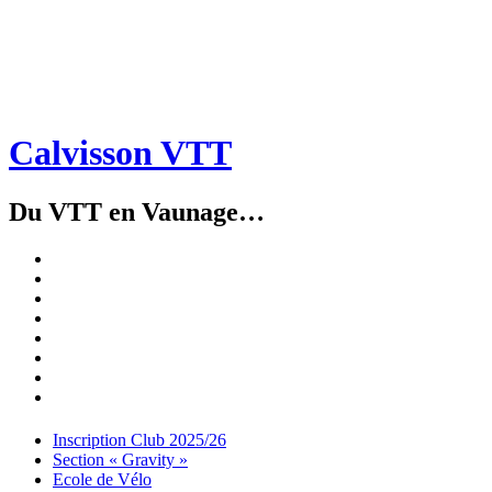
Calvisson VTT
Du VTT en Vaunage…
Inscription
Club
Section
2025/26
« Gravity »
Ecole
de
Championnat
Vélo
4X
Randuro
2026
2026
Nous
Contacter
Les
tenues
Partenaires
Menu
Widgets
Recherche
Aller
Inscription Club 2025/26
au
Section « Gravity »
contenu
Ecole de Vélo