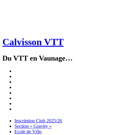
Calvisson VTT
Du VTT en Vaunage…
Inscription
Club
Section
2025/26
« Gravity »
Ecole
de
Championnat
Vélo
4X
Randuro
2026
2026
Nous
Contacter
Les
tenues
Partenaires
Menu
Widgets
Recherche
Aller
Inscription Club 2025/26
au
Section « Gravity »
contenu
Ecole de Vélo