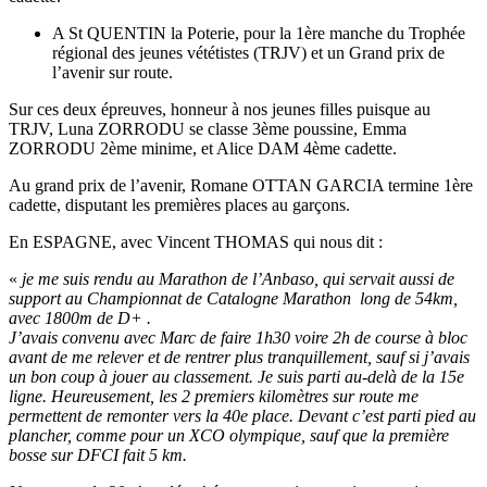
A St QUENTIN la Poterie, pour la 1ère manche du Trophée
régional des jeunes vététistes (TRJV) et un Grand prix de
l’avenir sur route.
Sur ces deux épreuves, honneur à nos jeunes filles puisque au
TRJV, Luna ZORRODU se classe 3ème poussine, Emma
ZORRODU 2ème minime, et Alice DAM 4ème cadette.
Au grand prix de l’avenir, Romane OTTAN GARCIA termine 1ère
cadette, disputant les premières places au garçons.
En ESPAGNE, avec Vincent THOMAS qui nous dit :
«
je me suis rendu au Marathon de l’Anbaso, qui servait aussi de
support au Championnat de Catalogne Marathon long de 54km,
avec 1800m de D+ .
J’avais convenu avec Marc de faire 1h30 voire 2h de course à bloc
avant de me relever et de rentrer plus tranquillement, sauf si j’avais
un bon coup à jouer au classement. Je suis parti au-delà de la 15e
ligne. Heureusement, les 2 premiers kilomètres sur route me
permettent de remonter vers la 40e place. Devant c’est parti pied au
plancher, comme pour un XCO olympique, sauf que la première
bosse sur DFCI fait 5 km.