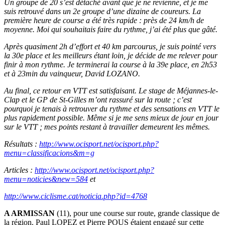
Un groupe de 20 s’est détaché avant que je ne revienne, et je me
suis retrouvé dans un 2e groupe d’une dizaine de coureurs. La
première heure de course a été très rapide : près de 24 km/h de
moyenne. Moi qui souhaitais faire du rythme, j’ai été plus que gâté.
Après quasiment 2h d’effort et 40 km parcourus, je suis pointé vers
la 30e place et les meilleurs étant loin, je décide de me relever pour
finir à mon rythme. Je terminerai la course à la 39e place, en 2h53
et à 23min du vainqueur, David LOZANO.
Au final, ce retour en VTT est satisfaisant. Le stage de Méjannes-le-
Clap et le GP de St-Gilles m’ont rassuré sur la route ; c’est
pourquoi je tenais à retrouver du rythme et des sensations en VTT le
plus rapidement possible. Même si je me sens mieux de jour en jour
sur le VTT ; mes points restant à travailler demeurent les mêmes.
Résultats :
http://www.ocisport.net/ocisport.php?
menu=classificacions&m=g
Articles :
http://www.ocisport.net/ocisport.php?
menu=noticies&new=584
et
http://www.ciclisme.cat/noticia.php?id=4768
A ARMISSAN
(11), pour une course sur route, grande classique de
la région. Paul LOPEZ et Pierre POUS étaient engagé sur cette