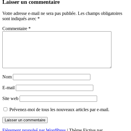
Navigation
←
→
Laisser un commentaire
des
Votre adresse e-mail ne sera pas publiée.
Les champs obligatoires
articles
sont indiqués avec
*
Commentaire
*
Nom
E-mail
Site web
Prévenez-moi de tous les nouveaux articles par e-mail.
Fièrement propulsé par WordPress
|
Thème Fictive par