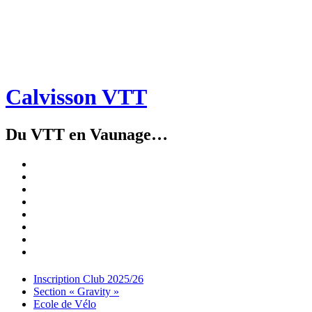
Calvisson VTT
Du VTT en Vaunage…
Inscription
Club
Section
2025/26
« Gravity »
Ecole
de
Championnat
Vélo
4X
Randuro
2026
2026
Nous
Contacter
Les
tenues
Partenaires
Menu
Widgets
Recherche
Aller
Inscription Club 2025/26
au
Section « Gravity »
contenu
Ecole de Vélo