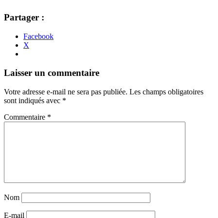
Partager :
Facebook
X
Navigation
←
→
Laisser un commentaire
des
Votre adresse e-mail ne sera pas publiée.
Les champs obligatoires
articles
sont indiqués avec
*
Commentaire
*
Nom
E-mail