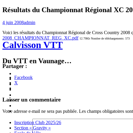
Résultats du Championnat Régional XC 20
4 juin 2008
admin
Voici les résultats du Championnat Régional de Cross Country 2008 q
2008_CHAMPIONNAT_REG_XC.pdf
12.79Kb Nombre de téléchargements: 573
Calvisson VTT
Du VTT en Vaunage…
Partager :
Inscription
Facebook
Club
Section
X
2025/26
« Gravity »
Ecole
de
Championnat
Vélo
4X
Randuro
Navigation
←
→
Laisser un commentaire
2026
2026
Nous
Contacter
Les
des
tenues
Partenaires
Votre adresse e-mail ne sera pas publiée.
Les champs obligatoires son
articles
Menu
Widgets
Recherche
Aller
Inscription Club 2025/26
au
Section « Gravity »
contenu