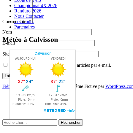
Ecole de Vélo
Championnat 4X 2026
Randuro 2026
Nous Contacter
Commentaire
*
Les tenues
Partenaires
Nom
Météo à Calvisson
E-mail
Site web
Prévenez-moi de tous les nouveaux articles par e-mail.
Fièrement propulsé par WordPress
|
Thème Fictive par
WordPress.co
Rechercher :