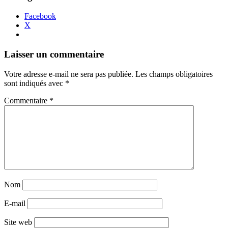
Facebook
X
Navigation
←
→
Laisser un commentaire
des
Votre adresse e-mail ne sera pas publiée.
Les champs obligatoires
articles
sont indiqués avec
*
Commentaire
*
Nom
E-mail
Site web