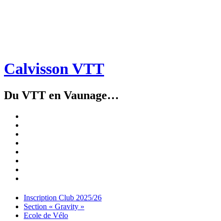
Calvisson VTT
Du VTT en Vaunage…
Inscription
Club
Section
2025/26
« Gravity »
Ecole
de
Championnat
Vélo
4X
Randuro
2026
2026
Nous
Contacter
Les
tenues
Partenaires
Menu
Widgets
Recherche
Aller
Inscription Club 2025/26
au
Section « Gravity »
contenu
Ecole de Vélo