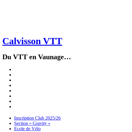
Calvisson VTT
Du VTT en Vaunage…
Inscription
Club
Section
2025/26
« Gravity »
Ecole
de
Championnat
Vélo
4X
Randuro
2026
2026
Nous
Contacter
Les
tenues
Partenaires
Menu
Widgets
Recherche
Aller
Inscription Club 2025/26
au
Section « Gravity »
contenu
Ecole de Vélo