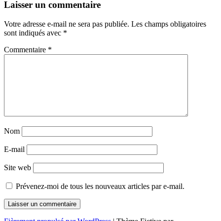
Navigation
←
→
Laisser un commentaire
des
Votre adresse e-mail ne sera pas publiée.
Les champs obligatoires
articles
sont indiqués avec
*
Commentaire
*
Nom
E-mail
Site web
Prévenez-moi de tous les nouveaux articles par e-mail.