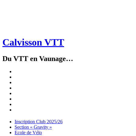
Calvisson VTT
Du VTT en Vaunage…
Inscription
Club
Section
2025/26
« Gravity »
Ecole
de
Championnat
Vélo
4X
Randuro
2026
2026
Nous
Contacter
Les
tenues
Partenaires
Menu
Widgets
Recherche
Aller
Inscription Club 2025/26
au
Section « Gravity »
contenu
Ecole de Vélo