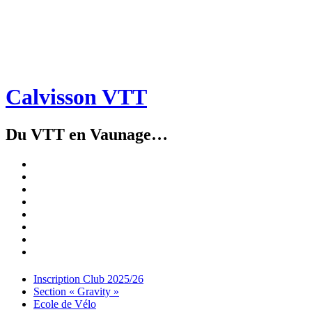
Calvisson VTT
Du VTT en Vaunage…
Inscription
Club
Section
2025/26
« Gravity »
Ecole
de
Championnat
Vélo
4X
Randuro
2026
2026
Nous
Contacter
Les
tenues
Partenaires
Menu
Widgets
Recherche
Aller
Inscription Club 2025/26
au
Section « Gravity »
contenu
Ecole de Vélo