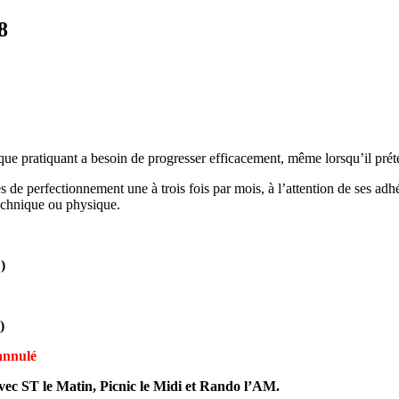
8
 pratiquant a besoin de progresser efficacement, même lorsqu’il préten
de perfectionnement une à trois fois par mois, à l’attention de ses ad
technique ou physique.
)
)
 annulé
vec ST le Matin, Picnic le Midi et Rando l’AM.