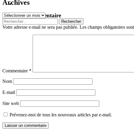
Archives
Navigation
←
→
Archives
Laisser un commentaire
Rechercher :
des
Votre adresse e-mail ne sera pas publiée.
Les champs obligatoires son
articles
Commentaire
*
Nom
E-mail
Site web
Prévenez-moi de tous les nouveaux articles par e-mail.