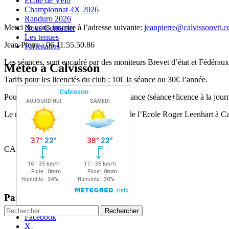
Ecole de Vélo
Championnat 4X 2026
Randuro 2026
Merci de vous inscrire à l’adresse suivante:
jeanpierre@calvissonvtt.
Nous Contacter
Les tenues
Jean-Pierre : 06.11.55.50.86
Partenaires
Les séances sont encadré par des moniteurs Brevet d’état et Fédéraux
Météo à Calvisson
Tarifs pour les licenciés du club : 10€ la séance ou 30€ l’année.
Pour les non licenciés au club 20€ la séance (séance+licence à la journ
Le rendez-vous se situe sur le parking de l’Ecole Roger Leenhart à Ca
CALVISSON VTT
Partager :
Rechercher :
Facebook
X