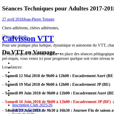
Séances Techniques pour Adultes 2017-201
27 avril 2018
Jean-Pierre Teissier
Chers adhérents, chères adhérentes,
Calvisson VTT
Pour une pratique plus ludique, dynamique et autonome du VTT, chaque
Du VTT en Vaunage…
Le club propose à nouveau la mise en place des séances pédagogiques 
pré-requis, vous venez ici pour progresser quelque soit votre niveau 
Inscription
Les séances:
Club
Section
2025/26
« Gravity »
Ecole
–
Samedi 12 Mai 2018 de 9h00 à 12h00 : Encadrement Auré (BE 
de
Championnat
Vélo
4X
Randuro
–
Samedi 19 Mai 2018 de 9h00 à 12h00 : Encadrement JP (BE)
2026
2026
Nous
Contacter
Les
–
Samedi 09 Juin 2018 de 9h00 à 12h00 : Encadrement Auré (BE
tenues
Partenaires
–
Samedi 16 Juin 2018 de 9h00 à 12h00 : Encadrement JP (BF)
Menu
Widgets
Recherche
Aller
Inscription Club 2025/26
au
Section « Gravity »
–
Samedi 23 Juin 2018 de 9h30 à 16h30 :
Journee Fin de saison a
contenu