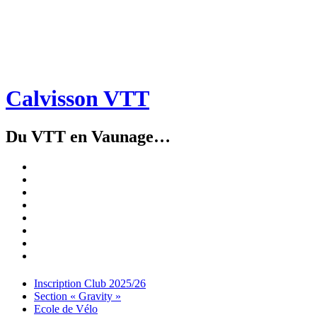
Calvisson VTT
Du VTT en Vaunage…
Inscription
Club
Section
2025/26
« Gravity »
Ecole
de
Championnat
Vélo
4X
Randuro
2026
2026
Nous
Contacter
Les
tenues
Partenaires
Menu
Widgets
Recherche
Aller
Inscription Club 2025/26
au
Section « Gravity »
contenu
Ecole de Vélo