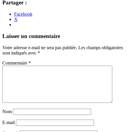
Partager :
Facebook
X
Navigation
←
→
Laisser un commentaire
des
Votre adresse e-mail ne sera pas publiée.
Les champs obligatoires
articles
sont indiqués avec
*
Commentaire
*
Nom
E-mail