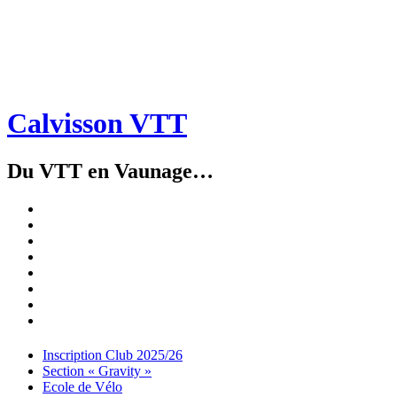
Calvisson VTT
Du VTT en Vaunage…
Inscription
Club
Section
2025/26
« Gravity »
Ecole
de
Championnat
Vélo
4X
Randuro
2026
2026
Nous
Contacter
Les
tenues
Partenaires
Menu
Widgets
Recherche
Aller
Inscription Club 2025/26
au
Section « Gravity »
contenu
Ecole de Vélo