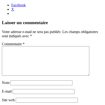
Facebook
X
Navigation
←
→
Laisser un commentaire
des
Votre adresse e-mail ne sera pas publiée.
Les champs obligatoires
articles
sont indiqués avec
*
Commentaire
*
Nom
E-mail
Site web