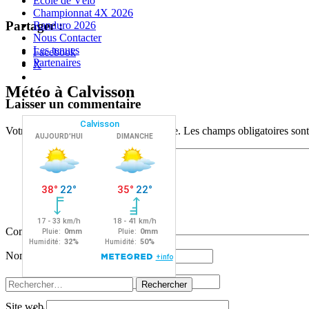
Ecole de Vélo
Championnat 4X 2026
Partager :
Randuro 2026
Nous Contacter
Les tenues
Facebook
Partenaires
X
Météo à Calvisson
Navigation
←
→
Laisser un commentaire
des
Votre adresse e-mail ne sera pas publiée.
Les champs obligatoires son
articles
Commentaire
*
Nom
E-mail
Rechercher :
Site web