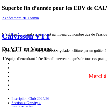
Superbe fin d’année pour les EDV de C
23 décembre 2011
admin
Calvisson VTT
C’est avec un grand succès ; tant au niveau du nombre que de l’as
Du VTT en Vaunage…
Après un dernier cours de jeux et de rigolade ; clôturé par un goûter à
L’équipe d’encadrant à été fière d’intervenir auprès de tous ces prati
Inscription
Club
Section
2025/26
« Gravity »
Ecole
de
Championnat
Merci à
Vélo
4X
Randuro
2026
2026
Nous
Contacter
Les
tenues
Partenaires
Menu
Widgets
Recherche
Aller
Inscription Club 2025/26
au
Section « Gravity »
contenu