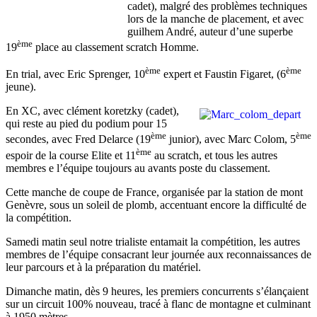
cadet), malgré des problèmes techniques
lors de la manche de placement, et avec
guilhem André, auteur d’une superbe
ème
19
place au classement scratch Homme.
ème
ème
En trial, avec Eric Sprenger, 10
expert et Faustin Figaret, (6
jeune).
En XC, avec clément koretzky (cadet),
qui reste au pied du podium pour 15
ème
ème
secondes, avec Fred Delarce (19
junior), avec Marc Colom, 5
ème
espoir de la course Elite et 11
au scratch, et tous les autres
membres e l’équipe toujours au avants poste du classement.
Cette manche de coupe de France, organisée par la station de mont
Genèvre, sous un soleil de plomb, accentuant encore la difficulté de
la compétition.
Samedi matin seul notre trialiste entamait la compétition, les autres
membres de l’équipe consacrant leur journée aux reconnaissances de
leur parcours et à la préparation du matériel.
Dimanche matin, dès 9 heures, les premiers concurrents s’élançaient
sur un circuit 100% nouveau, tracé à flanc de montagne et culminant
à 1950 mètres.