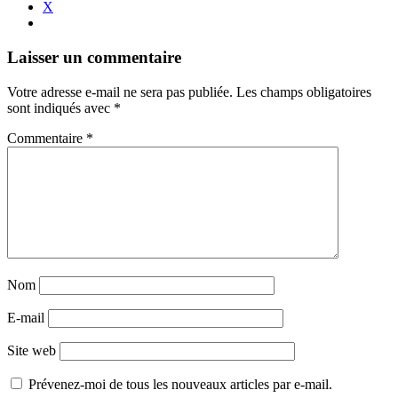
X
Navigation
←
→
Laisser un commentaire
des
Votre adresse e-mail ne sera pas publiée.
Les champs obligatoires
articles
sont indiqués avec
*
Commentaire
*
Nom
E-mail
Site web
Prévenez-moi de tous les nouveaux articles par e-mail.