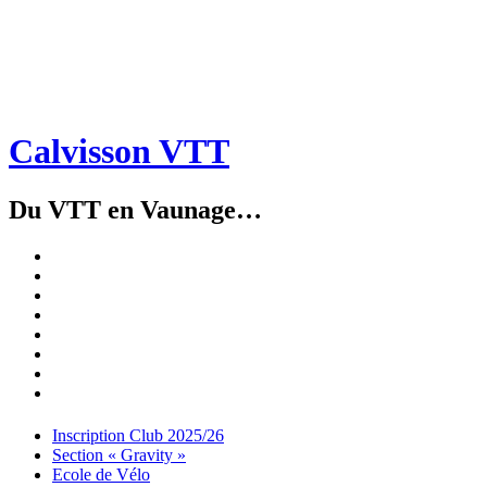
Calvisson VTT
Du VTT en Vaunage…
Inscription
Club
Section
2025/26
« Gravity »
Ecole
de
Championnat
Vélo
4X
Randuro
2026
2026
Nous
Contacter
Les
tenues
Partenaires
Menu
Widgets
Recherche
Aller
Inscription Club 2025/26
au
Section « Gravity »
contenu
Ecole de Vélo