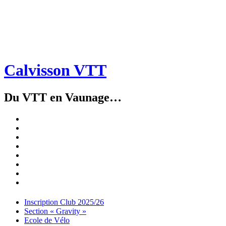
Calvisson VTT
Du VTT en Vaunage…
Inscription
Club
Section
2025/26
« Gravity »
Ecole
de
Championnat
Vélo
4X
Randuro
2026
2026
Nous
Contacter
Les
tenues
Partenaires
Menu
Widgets
Recherche
Aller
Inscription Club 2025/26
au
Section « Gravity »
contenu
Ecole de Vélo