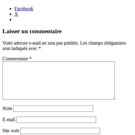
Facebook
X
Navigation
←
→
Laisser un commentaire
des
Votre adresse e-mail ne sera pas publiée.
Les champs obligatoires
articles
sont indiqués avec
*
Commentaire
*
Nom
E-mail
Site web