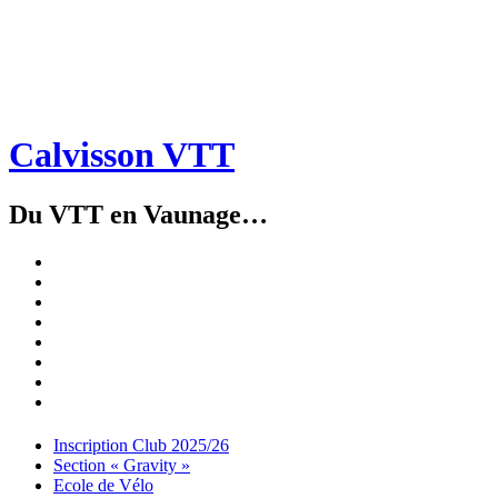
Calvisson VTT
Du VTT en Vaunage…
Inscription
Club
Section
2025/26
« Gravity »
Ecole
de
Championnat
Vélo
4X
Randuro
2026
2026
Nous
Contacter
Les
tenues
Partenaires
Menu
Widgets
Recherche
Aller
Inscription Club 2025/26
au
Section « Gravity »
contenu
Ecole de Vélo