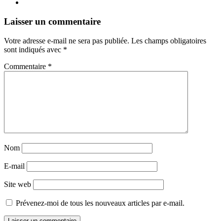
Navigation
←
→
Laisser un commentaire
des
Votre adresse e-mail ne sera pas publiée.
Les champs obligatoires
articles
sont indiqués avec
*
Commentaire
*
Nom
E-mail
Site web
Prévenez-moi de tous les nouveaux articles par e-mail.