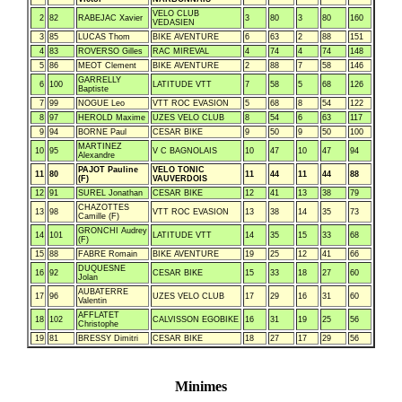
VELO CLUB
2
82
RABEJAC Xavier
3
80
3
80
160
VEDASIEN
3
85
LUCAS Thom
BIKE AVENTURE
6
63
2
88
151
4
83
ROVERSO Gilles
RAC MIREVAL
4
74
4
74
148
5
86
MEOT Clement
BIKE AVENTURE
2
88
7
58
146
GARRELLY
6
100
LATITUDE VTT
7
58
5
68
126
Baptiste
7
99
NOGUE Leo
VTT ROC EVASION
5
68
8
54
122
8
97
HEROLD Maxime
UZES VELO CLUB
8
54
6
63
117
9
94
BORNE Paul
CESAR BIKE
9
50
9
50
100
MARTINEZ
10
95
V C BAGNOLAIS
10
47
10
47
94
Alexandre
PAJOT Pauline
VELO TONIC
11
80
11
44
11
44
88
(F)
VAUVERDOIS
12
91
SUREL Jonathan
CESAR BIKE
12
41
13
38
79
CHAZOTTES
13
98
VTT ROC EVASION
13
38
14
35
73
Camille (F)
GRONCHI Audrey
14
101
LATITUDE VTT
14
35
15
33
68
(F)
15
88
FABRE Romain
BIKE AVENTURE
19
25
12
41
66
DUQUESNE
16
92
CESAR BIKE
15
33
18
27
60
Jolan
AUBATERRE
17
96
UZES VELO CLUB
17
29
16
31
60
Valentin
AFFLATET
18
102
CALVISSON EGOBIKE
16
31
19
25
56
Christophe
19
81
BRESSY Dimitri
CESAR BIKE
18
27
17
29
56
Minimes