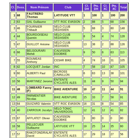
Cl.
Pts.
Cl.
Pts.
Cl.
Doss.
Nom Prénom
Club
Total
DH
DH
XC
XC
FAUTRERO
1
68
LATITUDE VTT
1
100
1
100
200
Thomas
2
63
GAL Guillaume
VTT ROC EVASION
2
88
5
68
156
FOURNIER
VELO CLUB
3
46
5
68
3
80
148
Thibault
VEDASIEN
BOURDOISEAU
VELO CLUB
4
44
8
54
4
74
128
Quentin
VEDASIEN
VELO CLUB
5
47
GUILLOT Antoine
13
38
2
88
126
VEDASIEN
BELGOURARI
CALVISSON
6
66
9
50
6
63
113
Mehdi
EGOBIKE
ROUMEAS
7
55
CESAR BIKE
4
74
16
31
105
Anthony
8
42
LOCQUET Jordan
INC
7
58
10
47
105
BICROSS
9
60
ALBERTI Paul
6
63
13
38
101
CAVAILLON
ENTENTE
10
56
MARTINEZ Jerome
11
44
9
50
94
CYCLISTE ALES
LOMBARD Fanny
11
48
BIKE AVENTURE
10
47
11
44
91
(F)
PARMENTIER
12
49
BIKE AVENTURE
15
33
7
58
91
Nicolas
13
64
GUIZARD Valentin
VTT ROC EVASION
16
31
8
54
85
VELO TONIC
14
40
ZARROUK Jocelyn
12
41
12
41
82
VAUVERDOIS
CALVISSON
15
67
AFFLATET Olivier
3
80
0
0
80
EGOBIKE
PELLECUER
16
58
LATITUDE VTT
19
25
14
35
60
Guillaume
RAKOTONDRALAY
ENTENTE
17
57
17
29
18
27
56
David
CYCLISTE ALES