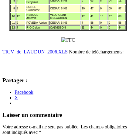
8
4
CESAR BIKE
6
63
8
54
117
Benjamin
SUREL
9
8
CESAR BIKE
10
47
9
50
97
Guilhaume
REBOUL
VELO CLUB
10
12
12
41
10
47
88
Jeremie
MELGORIEN
11
2
POVEDA Adrien
CESAR BIKE
7
58
0
0
58
12
7
RIO Dylan
CALVISSON
11
44
0
0
44
TRJV_de_LAUDUN_2006.XLS
Nombre de téléchargements:
Partager :
Facebook
X
Navigation
←
→
Laisser un commentaire
des
Votre adresse e-mail ne sera pas publiée.
Les champs obligatoires
articles
sont indiqués avec
*