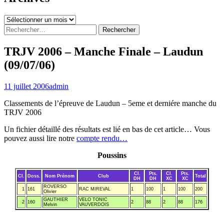
Archives
Rechercher :
TRJV 2006 – Manche Finale – Laudun
(09/07/06)
11 juillet 2006
admin
Classements de l’épreuve de Laudun – 5eme et derniére manche du
TRJV 2006
Un fichier détaillé des résultats est lié en bas de cet article… Vous
pouvez aussi lire notre
compte rendu…
Poussins
Cl.
Pts.
Cl.
Pts.
Cl.
Doss.
Nom Prénom
Club
Total
DH
DH
XC
XC
ROVERSO
1
161
RAC MIREVAL
1
100
1
100
200
Olivier
GAUTHIER
VELO TONIC
2
160
2
88
2
88
176
Melvin
VAUVERDOIS