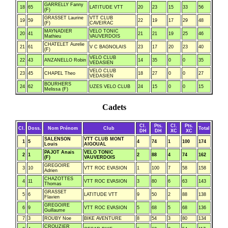
GARRELLY Fanny
18
65
LATITUDE VTT
20
23
15
33
56
(F)
GRASSET Laurine
VTT CLUB
19
59
22
19
17
29
48
(F)
CAVEIRAC
MAYNADIER
VELO TONIC
20
41
21
21
19
25
46
Mathieu
VAUVERDOIS
CHATELET Aurelie
21
61
V C BAGNOLAIS
23
17
20
23
40
(F)
VELO CLUB
22
43
ANZANELLO Robin
14
35
0
0
35
VEDASIEN
VELO CLUB
23
45
CHAPEL Theo
18
27
0
0
27
VEDASIEN
BOURHERS
24
62
UZES VELO CLUB
24
15
0
0
15
Melissa (F)
Cadets
Cl.
Pts.
Cl.
Pts.
Cl.
Doss.
Nom Prénom
Club
Total
DH
DH
XC
XC
SALENSON
VTT CLUB MONT
1
5
4
74
1
100
174
Louis
AIGOUAL
PAJOT Anais
VELO TONIC
2
1
2
88
4
74
162
(F)
VAUVERDOIS
GREGOIRE
3
10
VTT ROC EVASION
1
100
7
58
158
Adrien
CHAZOTTES
4
11
VTT ROC EVASION
3
80
6
63
143
Thomas
GRASSET
5
6
LATITUDE VTT
9
50
2
88
138
Flavien
GREGOIRE
6
9
VTT ROC EVASION
5
68
5
68
136
Guillaume
7
3
ROUBY Noe
BIKE AVENTURE
8
54
3
80
134
CROUZIER