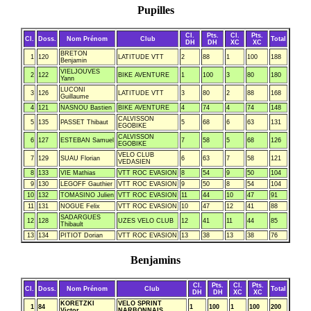
Pupilles
Cl.
Pts.
Cl.
Pts.
Cl.
Doss.
Nom Prénom
Club
Total
DH
DH
XC
XC
BRETON
1
120
LATITUDE VTT
2
88
1
100
188
Benjamin
VIELJOUVES
2
122
BIKE AVENTURE
1
100
3
80
180
Yann
LUCONI
3
126
LATITUDE VTT
3
80
2
88
168
Guillaume
4
121
NASNOU Bastien
BIKE AVENTURE
4
74
4
74
148
CALVISSON
5
135
PASSET Thibaut
5
68
6
63
131
EGOBIKE
CALVISSON
6
127
ESTEBAN Samuel
7
58
5
68
126
EGOBIKE
VELO CLUB
7
129
SUAU Florian
6
63
7
58
121
VEDASIEN
8
133
VIE Mathias
VTT ROC EVASION
8
54
9
50
104
9
130
LEGOFF Gauthier
VTT ROC EVASION
9
50
8
54
104
10
132
TOMASINO Julien
VTT ROC EVASION
11
44
10
47
91
11
131
NOGUE Felix
VTT ROC EVASION
10
47
12
41
88
SADARGUES
12
128
UZES VELO CLUB
12
41
11
44
85
Thibault
13
134
PITIOT Dorian
VTT ROC EVASION
13
38
13
38
76
Benjamins
Cl.
Pts.
Cl.
Pts.
Cl.
Doss.
Nom Prénom
Club
Total
DH
DH
XC
XC
KORETZKI
VELO SPRINT
1
84
1
100
1
100
200
Victor
NARBONNAIS