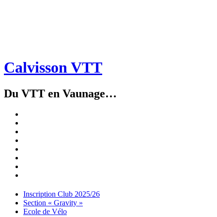
Calvisson VTT
Du VTT en Vaunage…
Inscription
Club
Section
2025/26
« Gravity »
Ecole
de
Championnat
Vélo
4X
Randuro
2026
2026
Nous
Contacter
Les
tenues
Partenaires
Menu
Widgets
Recherche
Aller
Inscription Club 2025/26
au
Section « Gravity »
contenu
Ecole de Vélo