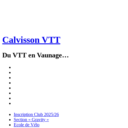
Calvisson VTT
Du VTT en Vaunage…
Inscription
Club
Section
2025/26
« Gravity »
Ecole
de
Championnat
Vélo
4X
Randuro
2026
2026
Nous
Contacter
Les
tenues
Partenaires
Menu
Widgets
Recherche
Aller
Inscription Club 2025/26
au
Section « Gravity »
contenu
Ecole de Vélo