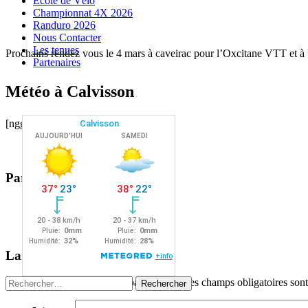
Ecole de Vélo
Championnat 4X 2026
Randuro 2026
Nous Contacter
Les tenues
Prochains rendez vous le 4 mars à caveirac pour l’Oxcitane VTT et
Partenaires
Météo à Calvisson
[nggallery id=107]
Partager :
Facebook
X
Navigation
←
→
Laisser un commentaire
des
Rechercher :
Votre adresse e-mail ne sera pas publiée.
Les champs obligatoires son
articles