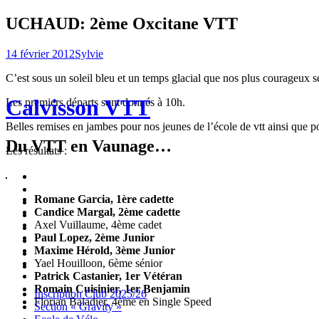
UCHAUD: 2ème Oxcitane VTT
14 février 2012
Sylvie
C’est sous un soleil bleu et un temps glacial que nos plus courageux s
Calvisson VTT
Les premiers départs sont donnés à 10h.
Belles remises en jambes pour nos jeunes de l’école de vtt ainsi que 
Du VTT en Vaunage…
Les résultats :
Inscription
Club
Section
Romane Garcia, 1ère cadette
2025/26
« Gravity »
Ecole
Candice Margal, 2ème cadette
de
Championnat
Axel Vuillaume, 4ème cadet
Vélo
4X
Randuro
Paul Lopez, 2ème Junior
2026
2026
Nous
Maxime Hérold, 3ème Junior
Contacter
Les
Yael Houilloon, 6ème sénior
tenues
Partenaires
Patrick Castanier, 1er Vétéran
Romain Cuisinier, 1er Benjamin
Menu
Widgets
Recherche
Aller
Inscription Club 2025/26
Florian Baladier, 4ème en Single Speed
au
Section « Gravity »
contenu