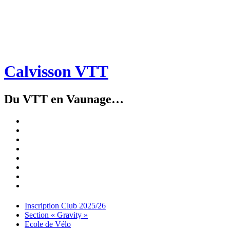
Calvisson VTT
Du VTT en Vaunage…
Inscription
Club
Section
2025/26
« Gravity »
Ecole
de
Championnat
Vélo
4X
Randuro
2026
2026
Nous
Contacter
Les
tenues
Partenaires
Menu
Widgets
Recherche
Aller
Inscription Club 2025/26
au
Section « Gravity »
contenu
Ecole de Vélo