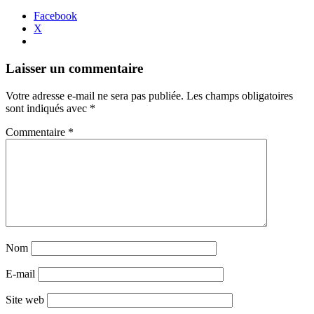
Facebook
X
Navigation
←
→
Laisser un commentaire
des
Votre adresse e-mail ne sera pas publiée.
Les champs obligatoires
articles
sont indiqués avec
*
Commentaire
*
Nom
E-mail
Site web