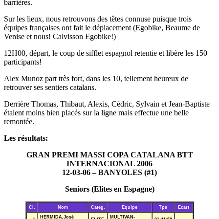
barrières.
Sur les lieux, nous retrouvons des têtes connuse puisque trois
équipes françaises ont fait le déplacement (Egobike, Beaume de
Venise et nous! Calvisson Egobike!)
12H00, départ, le coup de sifflet espagnol retentie et libère les 150
participants!
Alex Munoz part très fort, dans les 10, tellement heureux de
retrouver ses sentiers catalans.
Derrière Thomas, Thibaut, Alexis, Cédric, Sylvain et Jean-Baptiste
étaient moins bien placés sur la ligne mais effectue une belle
remontée.
Les résultats:
GRAN PREMI MASSI COPA CATALANA BTT
INTERNACIONAL 2006
12-03-06 – BANYOLES (#1)
Seniors (Elites en Espagne)
Cl.
Nom
Categ.
Equipe
Tps
Ecart
HERMIDA,José
MULTIVAN-