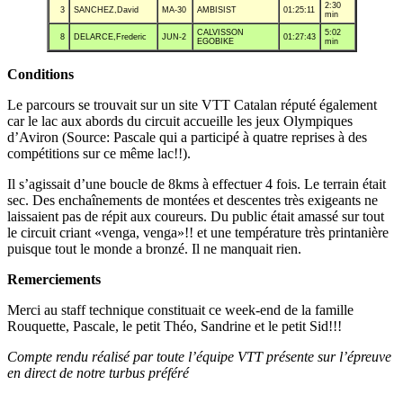
2:30
3
SANCHEZ,David
MA-30
AMBISIST
01:25:11
min
CALVISSON
5:02
8
DELARCE,Frederic
JUN-2
01:27:43
EGOBIKE
min
Conditions
Le parcours se trouvait sur un site VTT Catalan réputé également
car le lac aux abords du circuit accueille les jeux Olympiques
d’Aviron (Source: Pascale qui a participé à quatre reprises à des
compétitions sur ce même lac!!).
Il s’agissait d’une boucle de 8kms à effectuer 4 fois. Le terrain était
sec. Des enchaînements de montées et descentes très exigeants ne
laissaient pas de répit aux coureurs. Du public était amassé sur tout
le circuit criant «venga, venga»!! et une température très printanière
puisque tout le monde a bronzé. Il ne manquait rien.
Remerciements
Merci au staff technique constituait ce week-end de la famille
Rouquette, Pascale, le petit Théo, Sandrine et le petit Sid!!!
Compte rendu réalisé par toute l’équipe VTT présente sur l’épreuve
en direct de notre turbus préféré