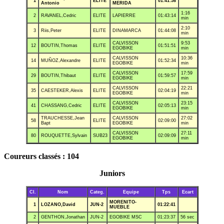
1
ELITE
01:41:58
Antonio
MERIDA
1:16
2
RAVANEL,Cedric
ELITE
LAPIERRE
01:43:14
min
2:10
3
Riis,Peter
ELITE
DINAMARCA
01:44:08
min
CALVISSON
9:53
12
BOUTIN,Thomas
ELITE
01:51:51
EGOBIKE
min
CALVISSON
10:36
14
MUÑOZ,Alexandre
ELITE
01:52:34
EGOBIKE
min
CALVISSON
17:59
29
BOUTIN,Thibaut
ELITE
01:59:57
EGOBIKE
min
CALVISSON
22:21
35
CAESTEKER,Alexis
ELITE
02:04:19
EGOBIKE
min
CALVISSON
23:15
41
CHASSANG,Cedric
ELITE
02:05:13
EGOBIKE
min
TRAUCHESSE,Jean
CALVISSON
27:02
58
ELITE
02:09:00
Bapt
EGOBIKE
min
CALVISSON
27:11
80
ROUQUETTE,Sylvain
SUB23
02:09:09
EGOBIKE
min
Coureurs classés : 104
Juniors
Cl.
Nom
Categ.
Equipe
Tps
Ecart
MORENITO-
1
LOZANO,David
JUN-2
01:22:41
MUEBLE
2
GENTHON,Jonathan
JUN-2
EGOBIKE MSC
01:23:37
56 sec