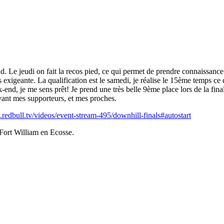
d. Le jeudi on fait la recos pied, ce qui permet de prendre connaissance 
rès exigeante. La qualification est le samedi, je réalise le 15ème temps 
k-end, je me sens prêt! Je prend une très belle 9ème place lors de la fin
vant mes supporteurs, et mes proches.
redbull.tv/videos/event-stream-495/downhill-finals#autostart
Fort William en Ecosse.