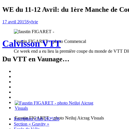
WE du 11-12 Avril: du 1ère Manche de
17 avril 2015
Sylvie
Calvisson VTT
Faustin FIGARET – photo Commencal
Ce week end a eu lieu la première coupe du monde de VTT DH en F
Du VTT en Vaunage…
Inscription
Club
Section
2025/26
« Gravity »
Ecole
de
Championnat
Vélo
4X
Randuro
2026
2026
Nous
Contacter
Les
tenues
Partenaires
Faustin FIGARET – photo Neiluj Aicrag Visuals
Menu
Widgets
Recherche
Aller
Inscription Club 2025/26
au
Section « Gravity »
contenu