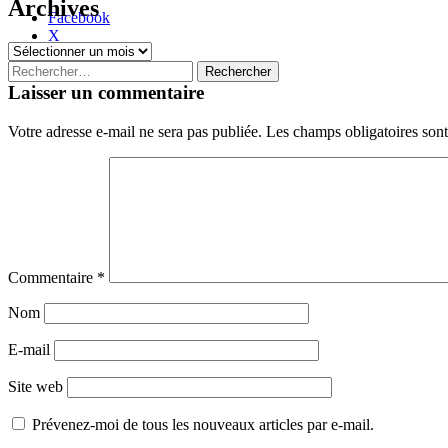
Archives
Facebook
X
Archives
Rechercher :
Navigation
←
→
Laisser un commentaire
des
Votre adresse e-mail ne sera pas publiée.
Les champs obligatoires son
articles
Commentaire
*
Nom
E-mail
Site web
Prévenez-moi de tous les nouveaux articles par e-mail.