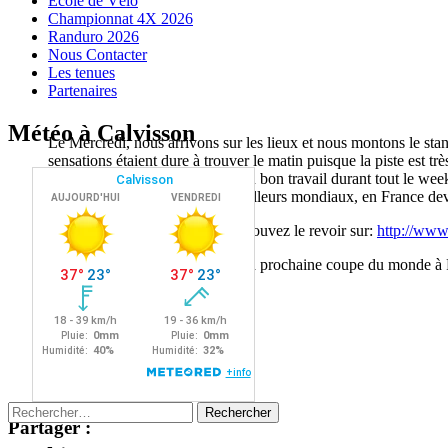
Ecole de Vélo
Championnat 4X 2026
Randuro 2026
Nous Contacter
Les tenues
Partenaires
Météo à Calvisson
Le Mercredi, nous arrivons sur les lieux et nous montons le stan
sensations étaient dure à trouver le matin puisque la piste est t
LE jour J.. Après avoir réalisé un bon travail durant tout le wee
énorme d’être parmi les tous meilleurs mondiaux, en France de
Mon run est une réussite, vous pouvez le revoir sur:
http://www.
J’aurais donc le numéro 10 sur la prochaine coupe du monde à 
Merci de votre confiance,
Faustin FIGARET
Rechercher :
Partager :