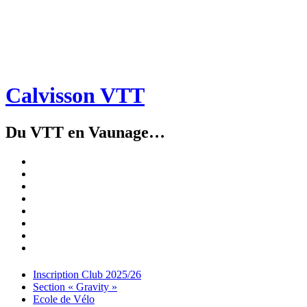
Calvisson VTT
Du VTT en Vaunage…
Inscription
Club
Section
2025/26
« Gravity »
Ecole
de
Championnat
Vélo
4X
Randuro
2026
2026
Nous
Contacter
Les
tenues
Partenaires
Menu
Widgets
Recherche
Aller
Inscription Club 2025/26
au
Section « Gravity »
contenu
Ecole de Vélo