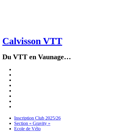
Calvisson VTT
Du VTT en Vaunage…
Inscription
Club
Section
2025/26
« Gravity »
Ecole
de
Championnat
Vélo
4X
Randuro
2026
2026
Nous
Contacter
Les
tenues
Partenaires
Menu
Widgets
Recherche
Aller
Inscription Club 2025/26
au
Section « Gravity »
contenu
Ecole de Vélo