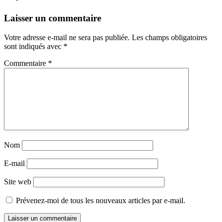
Navigation
←
→
Laisser un commentaire
des
Votre adresse e-mail ne sera pas publiée.
Les champs obligatoires
articles
sont indiqués avec
*
Commentaire
*
Nom
E-mail
Site web
Prévenez-moi de tous les nouveaux articles par e-mail.