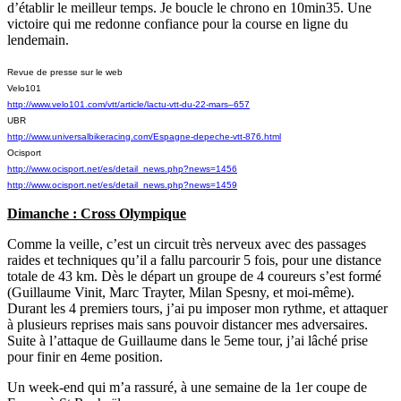
d’établir le meilleur temps. Je boucle le chrono en 10min35. Une
victoire qui me redonne confiance pour la course en ligne du
lendemain.
Revue de presse sur le web
Velo101
http://www.velo101.com/vtt/article/lactu-vtt-du-22-mars–657
UBR
http://www.universalbikeracing.com/Espagne-depeche-vtt-876.html
Ocisport
http://www.ocisport.net/es/detail_news.php?news=1456
http://www.ocisport.net/es/detail_news.php?news=1459
Dimanche : Cross Olympique
Comme la veille, c’est un circuit très nerveux avec des passages
raides et techniques qu’il a fallu parcourir 5 fois, pour une distance
totale de 43 km. Dès le départ un groupe de 4 coureurs s’est formé
(Guillaume Vinit, Marc Trayter, Milan Spesny, et moi-même).
Durant les 4 premiers tours, j’ai pu imposer mon rythme, et attaquer
à plusieurs reprises mais sans pouvoir distancer mes adversaires.
Suite à l’attaque de Guillaume dans le 5eme tour, j’ai lâché prise
pour finir en 4eme position.
Un week-end qui m’a rassuré, à une semaine de la 1er coupe de