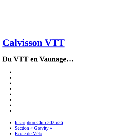
Calvisson VTT
Du VTT en Vaunage…
Inscription
Club
Section
2025/26
« Gravity »
Ecole
de
Championnat
Vélo
4X
Randuro
2026
2026
Nous
Contacter
Les
tenues
Partenaires
Menu
Widgets
Recherche
Aller
Inscription Club 2025/26
au
Section « Gravity »
contenu
Ecole de Vélo