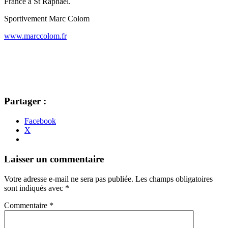
France à St Raphaël.
Sportivement Marc Colom
www.marccolom.fr
Partager :
Facebook
X
Navigation
←
→
Laisser un commentaire
des
Votre adresse e-mail ne sera pas publiée.
Les champs obligatoires
articles
sont indiqués avec
*
Commentaire
*