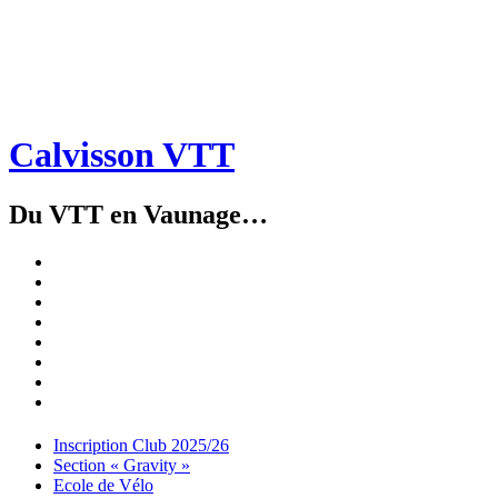
Calvisson VTT
Du VTT en Vaunage…
Inscription
Club
Section
2025/26
« Gravity »
Ecole
de
Championnat
Vélo
4X
Randuro
2026
2026
Nous
Contacter
Les
tenues
Partenaires
Menu
Widgets
Recherche
Aller
Inscription Club 2025/26
au
Section « Gravity »
contenu
Ecole de Vélo