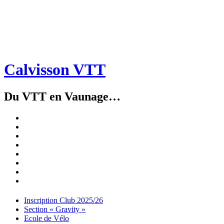
Calvisson VTT
Du VTT en Vaunage…
Inscription
Club
Section
2025/26
« Gravity »
Ecole
de
Championnat
Vélo
4X
Randuro
2026
2026
Nous
Contacter
Les
tenues
Partenaires
Menu
Widgets
Recherche
Aller
Inscription Club 2025/26
au
Section « Gravity »
contenu
Ecole de Vélo