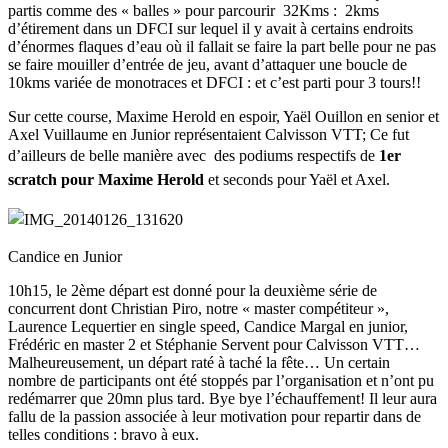
partis comme des « balles » pour parcourir 32Kms : 2kms
d’étirement dans un DFCI sur lequel il y avait à certains endroits
d’énormes flaques d’eau où il fallait se faire la part belle pour ne pas
se faire mouiller d’entrée de jeu, avant d’attaquer une boucle de
10kms variée de monotraces et DFCI : et c’est parti pour 3 tours!!
Sur cette course, Maxime Herold en espoir, Yaël Ouillon en senior et
Axel Vuillaume en Junior représentaient Calvisson VTT; Ce fut
d’ailleurs de belle manière avec
des podiums respectifs de
1er
scratch pour Maxime Herold
et seconds pour Yaël et Axel.
Candice en Junior
10h15, le 2ème départ est donné pour la deuxième série de
concurrent dont Christian Piro, notre « master compétiteur »,
Laurence Lequertier en single speed, Candice Margal en junior,
Frédéric en master 2 et Stéphanie Servent pour Calvisson VTT…
Malheureusement, un départ raté à taché la fête… Un certain
nombre de participants ont été stoppés par l’organisation et n’ont pu
redémarrer que 20mn plus tard. Bye bye l’échauffement! Il leur aura
fallu de la passion associée à leur motivation pour repartir dans de
telles conditions : bravo à eux.